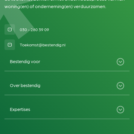
woning(en) of onderneming(en) verduurzamen.
030 - 280 39 09
Toekomst@bestendig.nl
Bestendig voor
Particulieren
Over bestendig
VVE’s
Zakelijk
Home
Expertises
Over ons
Contact
MJOP